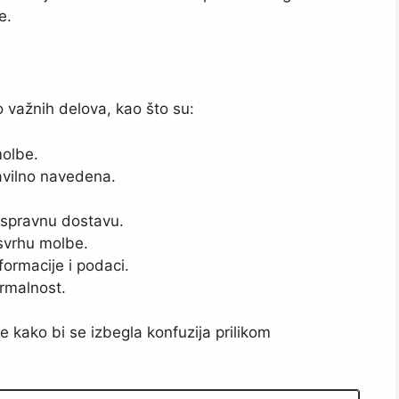
e.
 važnih delova, kao što su:
molbe.
avilno navedena.
 ispravnu dostavu.
svrhu molbe.
ormacije i podaci.
ormalnost.
 kako bi se izbegla konfuzija prilikom