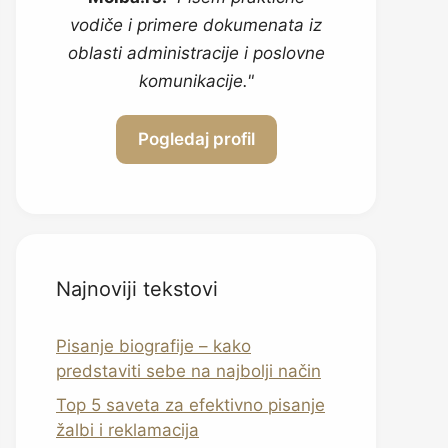
vodiče i primere dokumenata iz
oblasti administracije i poslovne
komunikacije."
Pogledaj profil
Najnoviji tekstovi
Pisanje biografije – kako
predstaviti sebe na najbolji način
Top 5 saveta za efektivno pisanje
žalbi i reklamacija