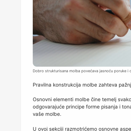
Dobro strukturisana molba povećava jasnoću poruke i 
Pravilna konstrukcija molbe zahteva pažnj
Osnovni elementi molbe čine temelj svakog 
odgovarajuće principe forme pisanja i tona 
vaše molbe.
U ovoj sekciji razmotrićemo osnovne aspek