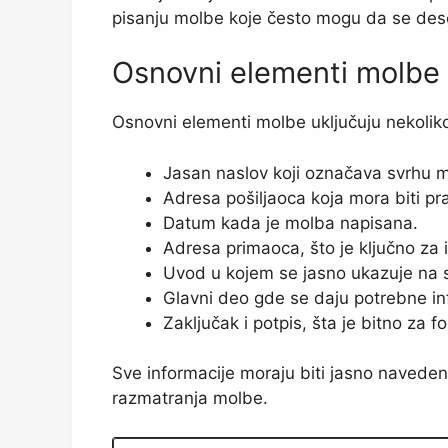
pisanju molbe koje često mogu da se des
Osnovni elementi molbe
Osnovni elementi molbe uključuju nekoliko
Jasan naslov koji označava svrhu 
Adresa pošiljaoca koja mora biti pr
Datum kada je molba napisana.
Adresa primaoca, što je ključno za
Uvod u kojem se jasno ukazuje na 
Glavni deo gde se daju potrebne inf
Zaključak i potpis, šta je bitno za f
Sve informacije moraju biti jasno navedene
razmatranja molbe.