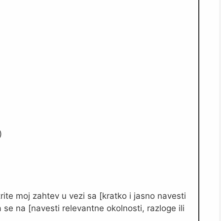
)
e moj zahtev u vezi sa [kratko i jasno navesti
se na [navesti relevantne okolnosti, razloge ili