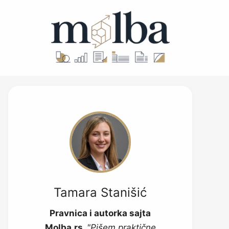
Tamara Stanišić
Pravnica i autorka sajta
Molba.rs.
"Pišem praktične