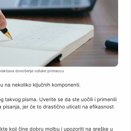
olakšava donošenje odluke primaocu
u na nekoliko ključnih komponenti.
takvog pisma. Uverite se da ste uočili i primenili
pisanja, jer će to drastično uticati na efikasnost
te koji čine dobru molbu i upozoriti na greške u