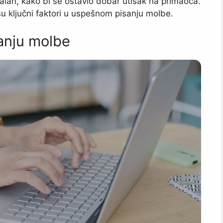
nalan, kako bi se ostavio dobar utisak na primaoca.
su ključni faktori u uspešnom pisanju molbe.
anju molbe