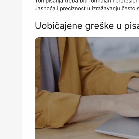
Ton pisanja treba biti formalan i profesio
Jasnoća i preciznost u izražavanju često 
Uobičajene greške u pis