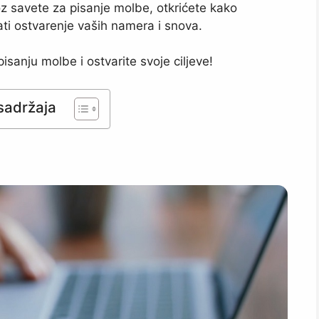
oz savete za pisanje molbe, otkrićete kako
ti ostvarenje vaših namera i snova.
isanju molbe i ostvarite svoje ciljeve!
sadržaja