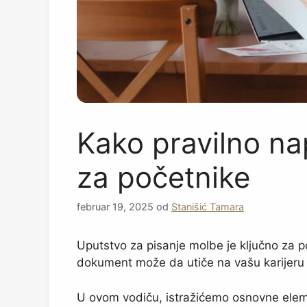
Kako pravilno na
za početnike
februar 19, 2025
od
Stanišić Tamara
Uputstvo za pisanje molbe je ključno za po
dokument može da utiče na vašu karijeru i
U ovom vodiču, istražićemo osnovne elem