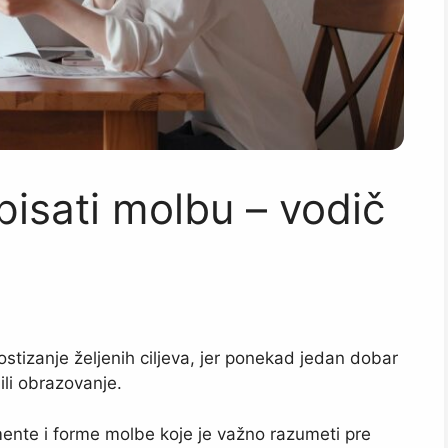
pisati molbu – vodič
stizanje željenih ciljeva, jer ponekad jedan dobar
li obrazovanje.
ente i forme molbe koje je važno razumeti pre