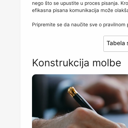
nego što se upustite u proces pisanja. Kr
efikasna pisana komunikacija može olakša
Pripremite se da naučite sve o pravilnom p
Tabela 
Konstrukcija molbe