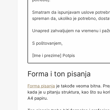
Smatram da ispunjavam uslove potrebn
spreman da, ukoliko je potrebno, dosta
Unapred zahvaljujem na vremenu i pažnj
S poštovanjem,
[Ime i prezime] Potpis
Forma i ton pisanja
Forma pisanja
je takođe veoma bitna. Prep
kada je u pitanju struktura, kao što su k
A4 papiru.