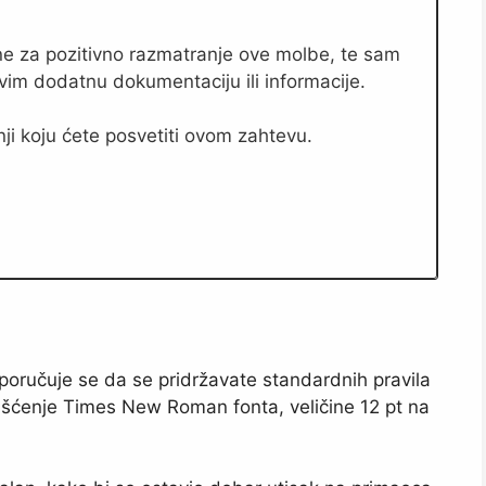
e za pozitivno razmatranje ove molbe, te sam
vim dodatnu dokumentaciju ili informacije.
i koju ćete posvetiti ovom zahtevu.
oručuje se da se pridržavate standardnih pravila
orišćenje Times New Roman fonta, veličine 12 pt na