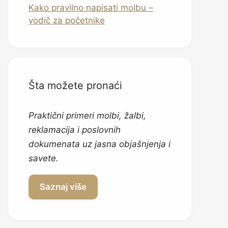
Kako pravilno napisati molbu –
vodič za početnike
Šta možete pronaći
Praktični primeri molbi, žalbi,
reklamacija i poslovnih
dokumenata uz jasna objašnjenja i
savete.
Saznaj više